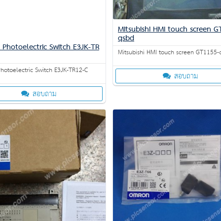
Mitsubishi HMI touch screen G
qsbd
Photoelectric Switch E3JK-TR
Mitsubishi HMI touch screen GT1155-
otoelectric Switch E3JK-TR12-C
สอบถาม
สอบถาม