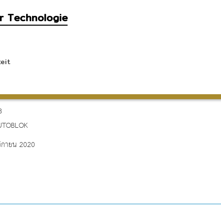
er Technologie
eit
B
UTOBLOK
ิกายน 2020