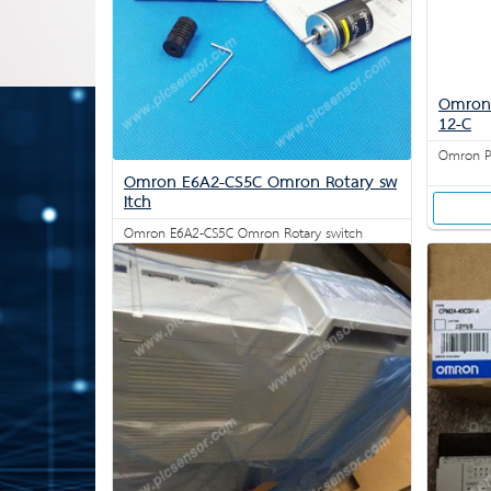
Omron 
12-C
Omron Ph
Omron E6A2-CS5C Omron Rotary sw
itch
Omron E6A2-CS5C Omron Rotary switch
สอบถาม