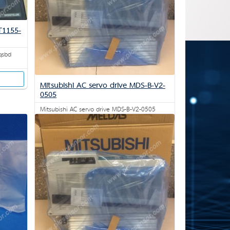
T1155-
qsbd
Mitsubishi AC servo drive MDS-B-V2-
0505
Mitsubishi AC servo drive MDS-B-V2-0505
สอบถาม